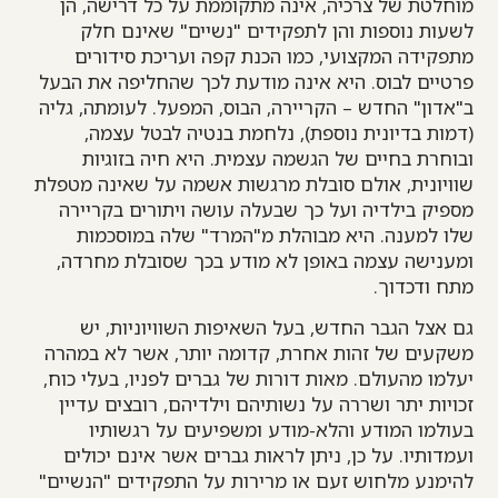
מוחלטת של צרכיה, אינה מתקוממת על כל דרישה, הן
לשעות נוספות והן לתפקידים "נשיים" שאינם חלק
מתפקידה המקצועי, כמו הכנת קפה ועריכת סידורים
פרטיים לבוס. היא אינה מודעת לכך שהחליפה את הבעל
ב"אדון" החדש – הקריירה, הבוס, המפעל. לעומתה, גליה
(דמות בדיונית נוספת), נלחמת בנטיה לבטל עצמה,
ובוחרת בחיים של הגשמה עצמית. היא חיה בזוגיות
שוויונית, אולם סובלת מרגשות אשמה על שאינה מטפלת
מספיק בילדיה ועל כך שבעלה עושה ויתורים בקריירה
שלו למענה. היא מבוהלת מ"המרד" שלה במוסכמות
ומענישה עצמה באופן לא מודע בכך שסובלת מחרדה,
מתח ודכדוך.
גם אצל הגבר החדש, בעל השאיפות השוויוניות, יש
משקעים של זהות אחרת, קדומה יותר, אשר לא במהרה
יעלמו מהעולם. מאות דורות של גברים לפניו, בעלי כוח,
זכויות יתר ושררה על נשותיהם וילדיהם, רובצים עדיין
בעולמו המודע והלא-מודע ומשפיעים על רגשותיו
ועמדותיו. על כן, ניתן לראות גברים אשר אינם יכולים
להימנע מלחוש זעם או מרירות על התפקידים "הנשיים"