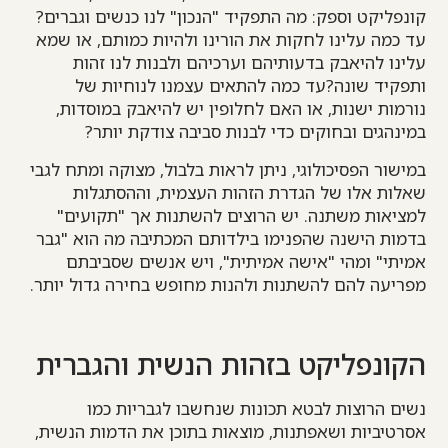
קונפליקט וספק: מה התפקיד "הנכון" לנו כנשים וגברים?
עד כמה עלינו לחקות את הורינו ולהיות כמותם, או שמא
עלינו להיאבק בדעותיהם וערכיהם ולבנות לנו זהות
ותפקיד שונה?עד כמה להתאים עצמנו לנוחיות של
נורמות ישנות, או האם לחלופין יש להיאבק במוסדות,
במינהגים ובחוקים כדי לבנות סביבה צודקת יותר?
במישור הפסיכולוגי, ניתן לראות בלבול, מצוקה ומתח לגבי
שאלות אלו של הגדרת הזהות העצמית, וההסתגלות
למציאות משתנה. יש הרוצים להשתנות אך "תקועים"
בדמות הישנה שהפנימו בילדותם המכתיבה מה הוא "גבר
אמיתי" ומהי "אישה אמיתית", ויש אנשים שסביבתם
מפריעה להם להשתנות ולהנות מחופש בחירה גדול יותר.
הקונפליקט בזהות הנשית והגברית
נשים הרוצות לבטא תכונות שנחשבו לגבריות כמו
אסרטיביות ושאפתנות, מוצאות בתוכן את הדמות הנשית,