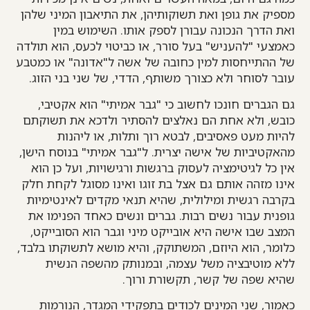
מספיק את גופן ואת תשוקותיהן, את התיאבון המיני שלהן
ואת הדרך הנכונה עבורן לספק אותו. השימוש במין
כאמצעי "להעניש" בעל סורר, או כביטוי לכעס, הוא תולדה
של ההתייחסות למין כחובה של אשה ל"אדונה" או כמטבע
עובר לסוחר ולא כצורך משותף, הדדי, של שני בני הזוג.
גם הגברים חונכו לחשוב כי "גבר אמיתי" הוא אקטיבי,
כובש, ולא אחת הם נאלצים להסתיר ולדכא את תשוקתם
להיות מעט פאסיבים, לבטא רוך ותלות, או ליהנות
מהאקטיביות של אישה יצרית. ל"גבר אמיתי" בנוסח הישן,
אין כל לגיטימציה לעסוק ברגשות ורגישויות, ועל כן הוא
אינו מזהה אותם גם אצל בת זוגו ואינו מסוגל לקחת חלק
בקרבה רגשית ומילולית, שהיא תנאי מקדים לאינטימיות
גופנית עבור נשים רבות. גברים ונשים כאחד הפנימו את
המצב שבו אישה היא אובייקט מיני וגבר הוא הסובייקט,
כלומר, הוא היוזם, המשתוקק, והיא מושא לתשוקתו בלבד,
ללא מוטיבציה משל עצמה, ובמנותק מהשפה הנשית
שהיא שפה של קשר, תקשורת ורוך.
כאמור, שני המינים לכודים בתפקידי המגדר, הנורמות