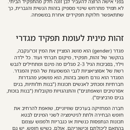
בפני אישה הרוצה להעביר לבן זוגה חלק מהתפקיד הביתי.
לא תמיד מתרחש שינוי מספיק בזהות הנשית והגברית, כך
שתתאפשר חלוקת תפקידים אחרת במשפחה.
זהות מינית לעומת תפקיד מגדרי
מגדר (gender) הוא מושג המציין את המין זכר/נקבה,
בהקשר של זהות, תפקיד, מיקום חברתי ועוד. כל ילדה
וילד, בסביבות הגיל 2-3 מגלים מה מינם ומתחילים לגבש
רשת של אסוציאציות לגבי המשמעות של המין והמגדר.
המגדר הוא גורם חשוב בזהות, הוא מושפע מהגדרות
חברתיות ומכתיב לאנשים תכונות ("בנות תלותיות, בנים
אסרטיבים ושאפתנים") והתנהגויות מקובלות ("בנות בוכות,
בנים מרביצים").
חברה המחזיקה בערכים שוויוניים, שואפת להרחיב את
חופש הבחירה ולתת לגיטימציה לשני המינים לבטא
תכונות הנתפסות כנשיות או כגבריות ולממש עצמם
בהתאם ליכולתם וכישוריהם. אולם, כשיש חופש, יש גם