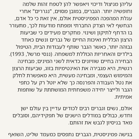
עליהן מניצול ודיכוי ויאפשר להן לטפח זהות שלמה
וחופשיה יותר. הגברים, במובן מסוים, "נגררים" אחרי
עגלת המהפכה הפמיניסטית אולם, אין זאת כי כל אדם,
הנחשף לאי הצדק החברתי ומפתח מודעות לכך, מתעורר
בו הדחף לתיקון ושינוי. מחקרים מעידים כי שביעות
הרצון הכללית ואיכות החיים של גברים ונשים כאחד
גבוהה יותר, כאשר הגבר שותף לעבודות הבית, הטיפול
בילדים והאחריות הכוללת למשפחה. (ננסי מרשל, 1993).
הבחירה בחיים שוויונים כדאית לשני המינים; מבחינה
רגשית, היא מגבירה את האינטימיות בזוג, שביעות הרצון
והמימוש העצמי, ומבחינה מעשית, היא מאפשרת לחלק
את נטל העבודה והפרנסה כך שלא יוטל רק על כתפי
הגבר ולייצר יחידה משפחתית המושתתת על שותפות
אמיתית.
אולם, נשים וגברים רבים לכודים עדיין בין עולם ישן
וחדש, כבולים במודלים הישנים של תפקידיהם, וסובלים
מאד בניסיון לגבש את זהותם.
בגישה פמיניסטית, הגברים נתפסים כמעמד שליט, השואף