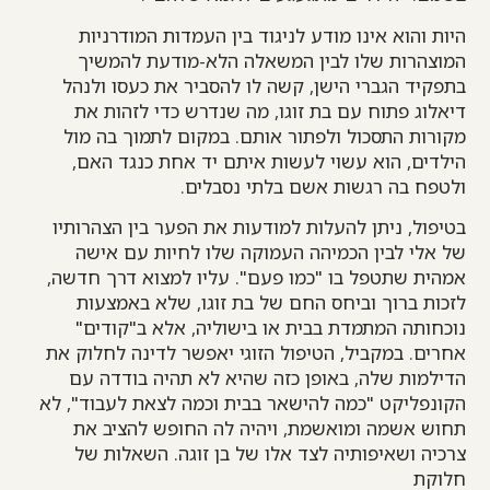
היות והוא אינו מודע לניגוד בין העמדות המודרניות
המוצהרות שלו לבין המשאלה הלא-מודעת להמשיך
בתפקיד הגברי הישן, קשה לו להסביר את כעסו ולנהל
דיאלוג פתוח עם בת זוגו, מה שנדרש כדי לזהות את
מקורות התסכול ולפתור אותם. במקום לתמוך בה מול
הילדים, הוא עשוי לעשות איתם יד אחת כנגד האם,
ולטפח בה רגשות אשם בלתי נסבלים.
בטיפול, ניתן להעלות למודעות את הפער בין הצהרותיו
של אלי לבין הכמיהה העמוקה שלו לחיות עם אישה
אמהית שתטפל בו "כמו פעם". עליו למצוא דרך חדשה,
לזכות ברוך וביחס החם של בת זוגו, שלא באמצעות
נוכחותה המתמדת בבית או בישוליה, אלא ב"קודים"
אחרים. במקביל, הטיפול הזוגי יאפשר לדינה לחלוק את
הדילמות שלה, באופן כזה שהיא לא תהיה בודדה עם
הקונפליקט "כמה להישאר בבית וכמה לצאת לעבוד", לא
תחוש אשמה ומואשמת, ויהיה לה החופש להציב את
צרכיה ושאיפותיה לצד אלו של בן זוגה. השאלות של
חלוקת