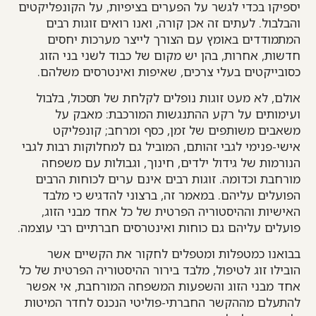
יספיקו בכדי לגשר על הפערים בציפיות, על הקונפליקטים
והבלבול. לעתים זה אכן קורה, ואנו רואים זוגות רבים
המתמודדים באומץ עם הצורך לייצר מערכות יחסים
חדשות, אחרות, בהן יש מקום של כבוד לשני בני הזוג
כסובייקטים בעלי צרכים, שאיפות ואינטרסים משלהם.
אולם, לא מעט זוגות נופלים לקלחת של תסכול, בלבול
ועימותים על רקע ההתנגשות המורכבת: מאבק על
משאבים משותפים של זמן, כסף ומרחב; קונפליקט
אישי-פנימי לגבי זהותם, המוביל גם למחלוקות רבות לגבי
הנורמות של גידול ילדים, חינוך, וגבולות עם משפחה
מורחבת וכדומה. זוגות רבים אינם ערים לכוחות הרבים
הפועלים עליהם. במאמר זה, ברצוני להדגיש כי מלבד
האישיות וההיסטוריה הפרטית של כל אחד מבני הזוג,
פועלים עליהם גם כוחות ואינטרסים חברתיים רבי עוצמה.
בבואנו כמטפלות ומטפלים לחקור את הקשיים אשר
הובילו זוג לטיפול, מלבד בירור ההיסטוריה הפרטית של כל
אחד מבני הזוג והשפעות המשפחה המורחבת, אי אפשר
להתעלם מההקשר החברתי-פוליטי הנכנס לחדר המיטות