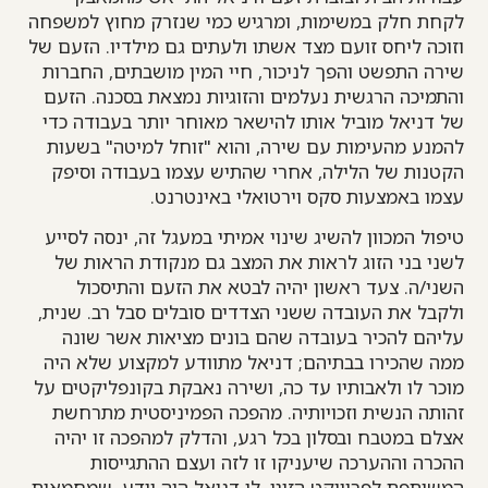
לקחת חלק במשימות, ומרגיש כמי שנזרק מחוץ למשפחה
וזוכה ליחס זועם מצד אשתו ולעתים גם מילדיו. הזעם של
שירה התפשט והפך לניכור, חיי המין מושבתים, החברות
והתמיכה הרגשית נעלמים והזוגיות נמצאת בסכנה. הזעם
של דניאל מוביל אותו להישאר מאוחר יותר בעבודה כדי
להמנע מהעימות עם שירה, והוא "זוחל למיטה" בשעות
הקטנות של הלילה, אחרי שהתיש עצמו בעבודה וסיפק
עצמו באמצעות סקס וירטואלי באינטרנט.
טיפול המכוון להשיג שינוי אמיתי במעגל זה, ינסה לסייע
לשני בני הזוג לראות את המצב גם מנקודת הראות של
השני/ה. צעד ראשון יהיה לבטא את הזעם והתיסכול
ולקבל את העובדה ששני הצדדים סובלים סבל רב. שנית,
עליהם להכיר בעובדה שהם בונים מציאות אשר שונה
ממה שהכירו בבתיהם; דניאל מתוודע למקצוע שלא היה
מוכר לו ולאבותיו עד כה, ושירה נאבקת בקונפליקטים על
זהותה הנשית וזכויותיה. מהפכה הפמיניסטית מתרחשת
אצלם במטבח ובסלון בכל רגע, והדלק למהפכה זו יהיה
ההכרה וההערכה שיעניקו זו לזה ועצם ההתגייסות
המשותפת לפרוייקט הזוגי. לו דניאל היה יודע, שמחמאות