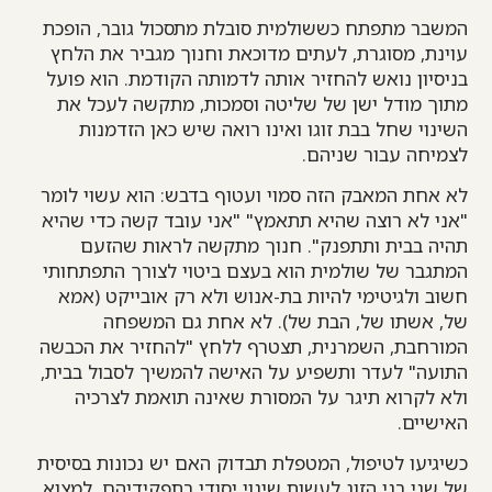
המשבר מתפתח כששולמית סובלת מתסכול גובר, הופכת
עוינת, מסוגרת, לעתים מדוכאת וחנוך מגביר את הלחץ
בניסיון נואש להחזיר אותה לדמותה הקודמת. הוא פועל
מתוך מודל ישן של שליטה וסמכות, מתקשה לעכל את
השינוי שחל בבת זוגו ואינו רואה שיש כאן הזדמנות
לצמיחה עבור שניהם.
לא אחת המאבק הזה סמוי ועטוף בדבש: הוא עשוי לומר
"אני לא רוצה שהיא תתאמץ" "אני עובד קשה כדי שהיא
תהיה בבית ותתפנק". חנוך מתקשה לראות שהזעם
המתגבר של שולמית הוא בעצם ביטוי לצורך התפתחותי
חשוב ולגיטימי להיות בת-אנוש ולא רק אובייקט (אמא
של, אשתו של, הבת של). לא אחת גם המשפחה
המורחבת, השמרנית, תצטרף ללחץ "להחזיר את הכבשה
התועה" לעדר ותשפיע על האישה להמשיך לסבול בבית,
ולא לקרוא תיגר על המסורת שאינה תואמת לצרכיה
האישיים.
כשיגיעו לטיפול, המטפלת תבדוק האם יש נכונות בסיסית
של שני בני הזוג לעשות שינוי יסודי בתפקידיהם, למצוא