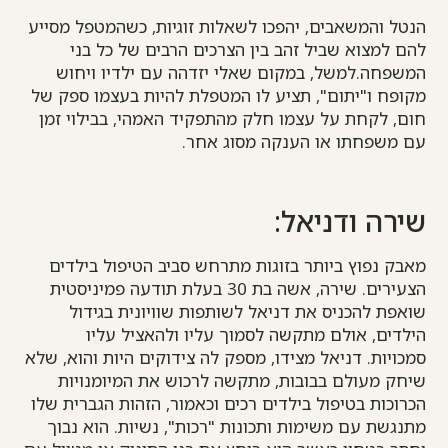
הנטל והמשאבים, יהפכו לשאלות זוגיות, כשהמטפל מסייע
להם למצוא שביל זהב בין הצרכים הרבים של כל בני
המשפחה.למשל, במקום שאלי יזדהה עם ילדיו ויחוש
מקופח ו"יתום", תציע לו המטפלת להיות בעצמו ספק של
חום, לקחת על עצמו חלק מהתפקיד האמהי, בבילוי זמן
עם משפחתו או הענקה מסוג אחר.
שירה ודניאל:
מאבק נפוץ ביותר בזוגות מתרחש סביב הטיפול בילדים
הצעירים. שירה, אשה בת 30 בעלת תודעה פמיניסטית
שואפת להכניס את דניאל לשותפות שוויונית בגידול
הילדים, אולם מתקשה לסמוך עליו ולהאציל עליו
סמכויות. דניאל מצידו, מספק לה צידוקים היות והוא, שלא
שיחק מעולם בבובות, מתקשה לרכוש את המיומנויות
הכרוכות בטיפול בילדים רכים וכאמור, הזהות הגברית שלו
מתנגשת עם משימות ותכונות "רכות", נשיות. הוא נבוך