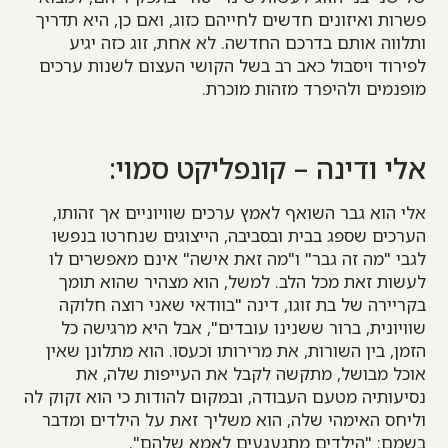
פשרות ואיזונים חדשים לחייהם כזוג, ואם כן, היא תדריך
ותלווה אותם בדרכם החדשה. לא אחת, זוג כזה יגיע
לפירוד ויסבול כאב רב בשל הקושי העצום לשנות ערכים
מופנמים ולהיפרד מזהות מוכרת.
אלי ודינה – קונפליקט סמוי:
אלי הוא גבר השואף לאמץ ערכים שוויוניים אך זהותו,
הערכים שספג בבית ובסביבה, הייצוגים שנחרטו בנפשו
לגבי "מה זה גבר" ו"מה זאת אישה" אינם מאפשרים לו
לעשות זאת מכל הלב. למשל, הוא מצהיר שהוא תומך
בקריירה של בת זוגו, דינה "בוודאי שאני רוצה חלוקה
שוויונית, ברור ששנינו עובדים", אבל היא מרגישה כל
הזמן, בין השורות, את מרירותו וכעסו. הוא מתלונן שאין
אוכל מבושל, מתקשה לקבל את העייפות שלה, את
נסיעותיה מטעם העבודה, ובמקום להודות כי הוא זקוק לה
וליחס האימהי שלה, הוא משליך זאת על הילדים ומדבר
בשמם: "הילדים מתגעגעים לאמא שלהם".