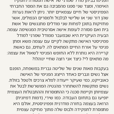
הפנימו בביתן מודל שמרני של אישה המסורה לתפקיד
האימהי, ומצד שני ספגו מהסביבה גם את המסר החברתי
הפמיניסטי של חיים עצמאיים יותר. ניתן לראות נערות
שהן דור שני או שלישי לבלבול ולמסרים הכפולים, אשר
מחזיקות בתוכן לפחות שני מודלים מתנגשים של אשת
בית ואם מסורה לעומת אישה אסרטיבית המגשימה עצמה.
הבעיה העיקרית היא שבמעבר ממודל שמרני למודל
פמיניסטי האישה מתקשה לקיים עם עצמה משא ומתן
פנימי על אורח החיים המתאים לה. לעתים, גם כאשת
קריירה היא נותרת ללא החופש הפנימי לשאול את עצמה:
מה מתאים לי? כיצד אני רוצה שחיי ינוהלו?
בעקבות מאות שנים של שליטה גברית במשפחה, הופנם
אצל נשים וגברים כאחד הייצוג הפנימי של האישה
כאובייקט, כמי שעיקר ייעודה למלא צרכים ולטפל בזולת.
נשים מתקשות להשתחרר מהנטיה המושרשת לבטל את
עצמיותן וקיימת סכנה כי ההתמסרות וההתבטלות העצמית
יופיעו גם בתחום העבודה. כמו שירי, (דמות דמיונית)
הרואה בעצמה בחורה מודרנית ופמיניסטית, אולם היא
מתמסרת לתפקידה ולבוס שלה מתוך מחיקה עצמית