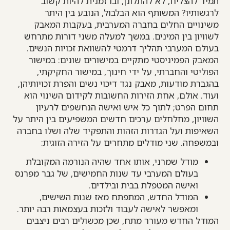
תמיד להצליח, לא להתלונן, ובו זמנית להיות קשוב
לרגשותיו? המשותף הוא הבלבול, הנובע בין היתר
משינויים החלים בחברה המערבית, בעקבות המאבק
לשוויון בין המינים. במשך למעלה משני דורות מתרחש
בעולם המערבי תהליך דרמטי להשוואת זכויות הנשים.
המאבק הפמיניסטי מתקיים במישורים שונים: במישור
הפוליטי והחברתי, על ידי חינוך, במישור החקיקתי,
בהגברת מודעות, מאבק נגד דיכוי נשים והפרת זכויותיהן,
ועוד. אולם, אחת הזירות החשובות לקידום השינוי הוא
תחום הפרט; לתוך כל איש ואישה הנחשפים לרעיון
השוויון, מחלחלים ערכים חדשים המשפיעים בין היתר על
השאיפות ועל הגדרות הזהות והתפקיד שלה ושלו בחברה
ובמשפחה. שני מודלים מתחרים על הזירה הזוגית:
מודל שמרני, אותו אחד שהיה הנורמה המקובלת
בעולם המערבי עד שנות החמישים, של גבר מפרנס
ואישה המטפלת בבית ובילדים.
המודל החדש, המתפתח מאז שנות השישים,
ומאפשר לאישה לעבוד ולזכות בעצמאות רבה יותר.
המודל החדש מעורר מתח, שכן מכשולים רבים ניצבים