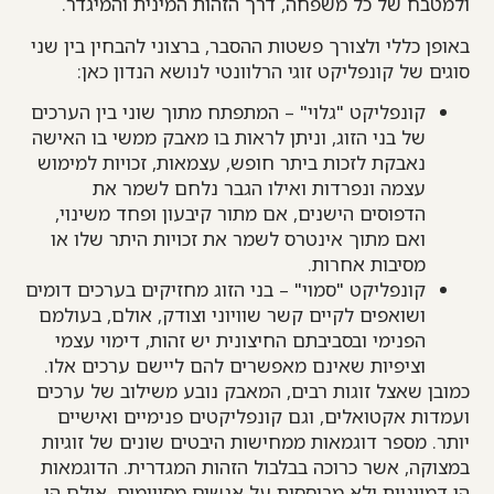
ולמטבח של כל משפחה, דרך הזהות המינית והמיגדר.
באופן כללי ולצורך פשטות ההסבר, ברצוני להבחין בין שני
סוגים של קונפליקט זוגי הרלוונטי לנושא הנדון כאן:
קונפליקט "גלוי" – המתפתח מתוך שוני בין הערכים
של בני הזוג, וניתן לראות בו מאבק ממשי בו האישה
נאבקת לזכות ביתר חופש, עצמאות, זכויות למימוש
עצמה ונפרדות ואילו הגבר נלחם לשמר את
הדפוסים הישנים, אם מתור קיבעון ופחד משינוי,
ואם מתוך אינטרס לשמר את זכויות היתר שלו או
מסיבות אחרות.
קונפליקט "סמוי" – בני הזוג מחזיקים בערכים דומים
ושואפים לקיים קשר שוויוני וצודק, אולם, בעולמם
הפנימי ובסביבתם החיצונית יש זהות, דימוי עצמי
וציפיות שאינם מאפשרים להם ליישם ערכים אלו.
כמובן שאצל זוגות רבים, המאבק נובע משילוב של ערכים
ועמדות אקטואלים, וגם קונפליקטים פנימיים ואישיים
יותר. מספר דוגמאות ממחישות היבטים שונים של זוגיות
במצוקה, אשר כרוכה בבלבול הזהות המגדרית. הדוגמאות
הן דמיוניות ולא מבוססות על אנשים מסויימים, אולם הן