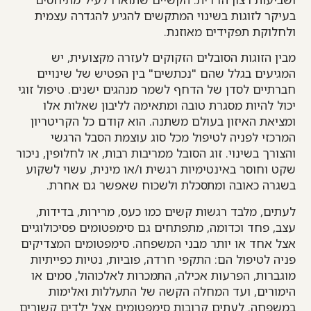
בעיקר לזוגות בשינוי המתקשים להגיע להגדרה עצמית
ולחלוקת תפקידים מאוזנת.
מבין הזוגות הסובלים הזקוקים לעזרה מקצועית, יש
המגיעים בגלל שהם "נכתשים" בין הפטיש של שינויים
חברתיים לסדן של הדחף לשמר מנהגים ישנים. טיפול זוגי
יכול להיות מסגרת טובה ומתאימה לליבון שאלות אלו
ומציאת האיזון בעולם משתנה. הוא קודם כל הקריטריון
המרכזי לפניה לטיפול מכל סוג עוצמת הסבל הרגשי
והצורך בשינוי. זוג הסובל ממריבות רבות, או לחלופין, ניכור
שקט וחוסר באינטימיות רגשית ו/או מינית, עשוי לשקוע
בשגרה כאובה ומתסכלת ולשכוח שאפשר גם אחרת.
לעתים, מלבד רגשות קשים כמו כעס, מרירות, בדידות,
עצב, פחד וכדומה, מתפתחים גם סימפטומים פסיכולוגיים
אצל אחד או יותר מבני המשפחה. סימפטומים המצדיקים
פניה לטיפול הם: התקפי חרדה, פוביות, נטיות כפייתיות
מוגברות, הפרעות אכילה, התמכרות לאלכוהול, סמים או
הימורים, ועד המחלה הקשה של התעללות ואלימות
במשפחה. לעתים קרובות סימפטומים אצל ילדים קשורים