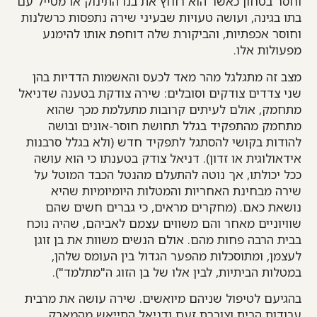
וחסר בטחון כאשר הוא רוחץ את בנו התינוק או מטייל עם
בתו בגינה, ועושה טעויות שבעיני שירה נתפסות כרשלנות
וחוסר אכפתיות, והביקורת שלה דוחפת אותו להימנע
מפעולות אלו.
מצב זה מתגלגל מהר מאד לכעס והאשמות הדדיות בהן
שני צדדים צודקים וסובלים: שירה צודקת בטענה שדניאל
מתחמק, אולם לעיתים קרובות מתעלמת מכך שהוא
מתחמק מהתפקיד בגלל תחושת חוסר-אונים ובושה
להודות בקושי להסתגל לתפקיד חדש (ולא בגלל סרבנות
אידאולוגית או זדון). דניאל צודק בטענתו כי הוא עושה
ככל יכולתו, אך נוטה להתעלם מהנטל הכבד המוטל על
שירה מבחינת האחריות והמטלות היומיומיות שהיא
נושאת כאם. (מחקרים מראים, כי גברים חשים שהם
שוויוניים מאחר והם משווים עצמם לאביהם, שהיה נוכח
בבית הרבה פחות מהם. אולם הנשים משוות את בן זוגן
לעצמן, ומתוסכלות מהפער הגדול בין העומס שלהן,
במטלות הביתיות, לבין אלו של בן הזוג ה"מתלמד").
בהגיעם לטיפול שניהם מיואשים. שירה עושה את מרבית
עבודות הבית וצוברת זעם ודניאל התייאש מהמאבק