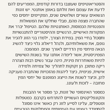
והסטריאוטיפים שעוצבו בדורות קודמים, המפריעים להם
לדעת את עצמם ואת זולתם באופן אותנטי. יש זוגות
הנשואים עשרים ושלושים שנים, המקיימים יחסים כפי
שהחברה מצפה מהם, מבלי שחלקו את המשאלות
והפנטזיות הכמוסות, האותנטיות שלהם. הטיפול יברר את
המקורות האישיים, הרגשיים וההיסטוריים להתנגשויות
ותסכול בחיי המין. במידת הצורך, ילמדו בני הזוג להכיר את
גופם, את משאלותיהם, ולנהל דיאלוג גלוי כיצד להשיג
הנאה מיחסי מין הדדיים לאורך שנים. המהפכה
הפמיניסטית, אשר לימדה אותנו עוד בשנות השישים
להיות משוחררות מינית, הינה עבור נשים רבות הצהרה
ריקה מתוכן. הן זקוקות לתהליך של צמיחה ולמידה
אישית, פנימית, כיצד ליהנות מהזכויות שהחברה מעניקה
להן, וכיצד לשנות את הייצוג המופנם של יחסי המין
מחובה – לזכות ולעונג.
כמספר האינסופי של זוגות, כך מספר אי ההבנות
והקונפליקטים העשויים להתרחש בקרבם. כמטפלות
ומטפלים, עלינו לסייע לזוג רק כאשר אינו מסוגל
להתמודד בעצמו עם העימותים והמחלוקות הטבעיים