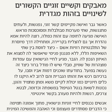
מאבקים וקשיים זוגיים הקשורים
לשינויים בזהות מגדרית
כאשר גבר ואישה מקיימים קשר זוגי, נפגשות, ולעתים
מתנגשות, שתי מערכות מבולבלות ומסוכסכות מראש.
האישה מגיעה לחופה עם זהות כפולה, רוצה להיות אמא
נהדרת אך גם להצליח בקריירה, ומתחילה דרך מיוסרת
של התלבטויות רוויות אשם – כיצד לווסת בין שתי
השאיפות הללו, ללא מנגנון פנימי שיאפשר לה למצוא את
האיזון הנכון לה. הגבר, מגיע לחיי הנישואין עם עמדות
מוצהרות של שוויון, מבלי שיש לו מודל ברור כיצד זה
נעשה בפועל. בתודעתו שוכנים דמות אביו וסבו, על
ברכיהם רכש את זהותו הגברית והם לרוב לא היקנו לו
כלים חיוניים כמו יכולת לקיים משא ומתן מתמיד והוגן,
נכונות לשאת בנטל הטיפול במשפחה וכדומה, לבטא
צרכים, רגשות ולהיות מעורב בקשר אינטימי.
אנשים נכנסים לחיי זוגיות ונישואין, מתוך אמונה תמימה
כי הדברים מסתדרים מעצמם וכי האהבה והמשיכה המינית