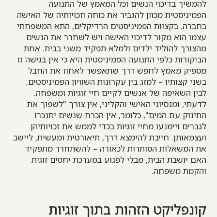
להמשיך בדיכוי הנשים וכל המאמץ של התנועה
הפמיניסטית מכוון להגביר את כוחה וזכויותיה של האישה
בחברה. בקצוות הפמיניסטים הרדיקלים, התא המשפחתי
עצמו הוא מקור לדיכוי האישה ויש לשחרר את הנשים
מהצורך להוליד ילדים ולמלא תפקיד משני בבית. אחת
הביקורות כלפי התנועה הפמיניסטית היא כי אין בגישה זו
מספיק מאמץ לחפש דרך שתאפשר לאחוז את החבל
בשני קצותיו – למזג בין עקרונות השוויון הפמיניסטים,
לבין השאיפה של אנשים לקיים חיי זוגיות ומשפחה.
לדעתי, ומנסיוני האישי והקליני, אין צורך "לשפוך את
התינוק עם המים", כלומר, אין הכרח שנשים יתנכרו
לגברים ויימנעו מחיי זוגיות בכדי לממש את זכויותיהן
ועצמאותן. חייבת להימצא דרך, תיאורטית ומעשית, ליישב
את המשאלות הסותרות לכאורה – להשתחרר מתפקיד
האם יושבת הבית, מבלי לפגוע במערכת יחסים זוגית
והקמת משפחה.
קונפליקט הזהות בתוך זוגיות