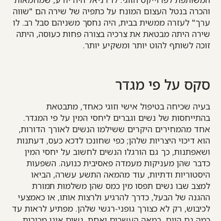
והכרה בנטל העצום המונח על כתפיה של שירה הם "שווה
ערך" לעזרה ממשית בבית, היה נחסך משניהם סבל רב. לו
שירה היתה מבטאת את צרכיה בצורה פחות כעוסה, היתה
זוכה לשותף להוט יותר ומשקיע יותר.
סקס על פי מגדר
בעיה שכיחה בטיפול אישי וזוגי כאחד, מתבטאת
בהתייחסות של נשים וגברים ליחסי המין על פי המגדר.
אחד מהמחירים היקרים ששילמו הנשים לאורך הדורות,
הוא דיכוי היצריות שלהן; כפי שחונכו לדכא כעס, דעתנות
ושאפתנות, כך גם הורגלו הנשים לחשוב על יחסי המין
כדבר שהן מעניקות מעמדה פאסיבית כנועה. השפעות
היסטוריות ודתיות, עוד מהמאה התשע עשרה, הביאו
למצב שבו נשים תפסו מין כמס שהן משלמות תמורת
ההגנה של הבעל, כדרך להרגיע ולרצות אותו, או כאמצעי
לכיבוש, רק לא כצורך גופני-רגשי שלהן. מפתיע לראות עד
כמה גם היום, במאה העשרים ואחת, נשים אינן מכירות