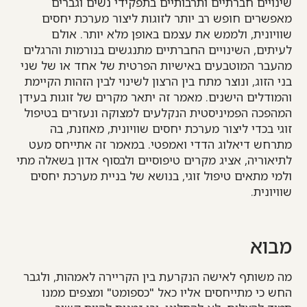
שינויים חברתיים ותרבותיים בתפקידי נשים וגברים
מאפשרים חופש רב יותר לזוגות ליצור מערכת יחסים
שוויונית, ולממש את עצמם באופן מלא יותר. אולם
לעיתים, השינויים החברתיים מתנגשים בנורמות והרגלים
מהעבר המוטבעים באישיות הפרטית של אחד או של שני
בני הזוג, ונוצר מתח בין הרצון לשינוי לבין הזהות הקיימת
והמודלים הישנים. מאמר זה יתאר מקרים של זוגות בעידן
המהפכה הפמיניסטית הנקלעים למצוקה ונעזרים בטיפול
זוגי בכדי ליצור מערכת יחסים שוויונית, מאוזנת, בה
מתרחש דיאלוג הדדי ואמפטי. במאמר זה אתייחס מעט
לתיאוריה, אציג מקרים טיפוסיים ולבסוף אדון בשאלה מתי
ולמי מתאים טיפול זוגי, בנושא של בניית מערכת יחסים
שוויונית.
מבוא
מה משותף לאישה הנקרעת בין הקריירה לאמהות, ולגבר
החש כי מתייחסים אליו כאל "כספומט" ומצפים ממנו