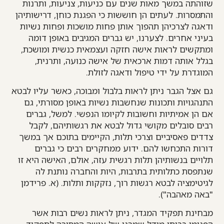
שזוהתה במשך מאות שנים עם כניעות, צניעות, ותרנות
והתמסרות. לעתים הן חוששות כי הפגנת כוחן, דרישותיהן
ודאגה לצרכיהן תהפוך אותן פחות מושכות ופחות נשיות
בעיני אחרים. לצערנו, יש גברים המגיבים באופן דומה
ומתקשים לראות אישה חזקה ועצמאית כנשית ומושכת,
בגלל אותה דמות ארכאית של אישה כנועה, ותרנית,
המוגדרת על ידי טיפול ודאגה לזולת.
גם אצל הגבר ניתן לראות בלבול ומבוכה, כאשר עליו לבטא
התנהגויות ותכונות שנחשבות נשיות באופן מסורתי, גם
אם הן אמיתיות וחשובות לקיומו הנפשי. למשל, גברים
רבים סובלים מקושי גדול לבטא את רגשותיהם, לקבל
צדדים פאסיביים וצרכי תלות, הקיימים בתוכם אך במשך
דורות התכחשו להם. ידוע ממחקרים רבים כי גברים
תלויים בנשותיהן תלות רגשית עזה, אולם, האישה היא זו
שנתפסת כתלותית בתרבות, היות והחברה נותנת לה
לגיטימציה לבטא רגשות רוך, נזקקות ותלות. (א. פרידמן
"באה מאהבה").
מבחינת תפקיד המגדר, ניתן לראות נשים רבות אשר