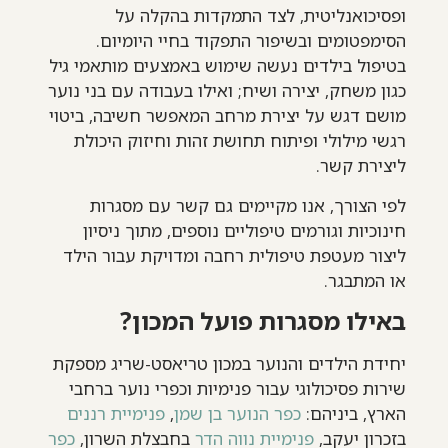
ופסיכואנליטית, לצד התמקדות בהקלה על
הסימפטומים ובשיפור התפקוד בחיי היומיום.
בטיפול בילדים נעשה שימוש באמצעים מותאמי גיל
כגון משחק, יצירה ושיח; ואילו בעבודה עם בני נוער
מושם דגש על יצירת מרחב המאפשר חשיבה, ביטוי
רגשי מילולי ופיתוח תחושת זהות וחיזוק היכולת
ליצירת קשר.
לפי הצורך, אנו מקיימים גם קשר עם מסגרות
חינוכיות וגורמים טיפוליים נוספים, מתוך ניסיון
ליצור מעטפת טיפולית רחבה ומדויקת עבור הילד
או המתבגר.
באילו מסגרות פועל המכון?
יחידת הילדים והנוער במכון טריאסט-שריג מספקת
שירות פסיכולוגי עבור פנימיות וכפרי נוער ברחבי
הארץ, ביניהם:
כפר הנוער בן שמן
,
פנימיית רננים
בזכרון יעקב,
פנימיית נווה הדר
בחבצלת השרון,
כפר