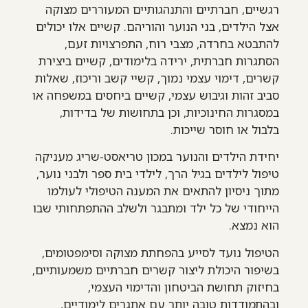
רגשיים, חברתיים והתנהגותיים המעוררים מצוקה
אצל הילדים, בני הנוער והוריהם. קשיים אלו יכולים
להתבטא בחרדה, מצבי רוח, התפרצויות זעם,
הסתגרות חברתית, ירידה בלימודים, קשיים ביצירת
קשרים, דימוי עצמי נמוך, קשיי קשב וריכוז, שאלות
סביב זהות וגיבוש עצמי, קשיים ביחסים במשפחה או
במסגרות החינוכיות, וכן בתחושות של בדידות,
בלבול או חוסר שייכות.
יחידת הילדים והנוער במכון טריאסט-שריג מעניקה
טיפול לילדים בגיל הרך, לילדי בית ספר ולבני נוער,
מתוך ניסיון להתאים את המענה הטיפולי לעולמו
הייחודי של כל ילד ומתבגר ולשלב ההתפתחותי שבו
הוא נמצא.
הטיפול נועד לסייע בהפחתת מצוקה וסימפטומים,
בשיפור היכולת ליצור קשרים חברתיים משמעותיים,
בחיזוק תחושת הביטחון והדימוי העצמי,
ובהתמודדות טובה יותר עם אתגרים לימודיים,